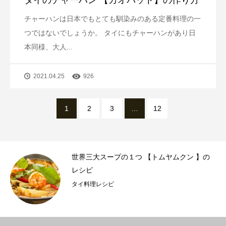
タイのチャーハン 【カオパット】の作り方
チャーハンは日本でもとても馴染みのある定番料理の一
つではないでしょうか。 タイにもチャーハンがあり日
本同様、大人...
2021.04.25
926
1
2
3
…
12
ク
世界三大スープの１つ 【トムヤムクン 】の
レシピ
タイ料理レシピ