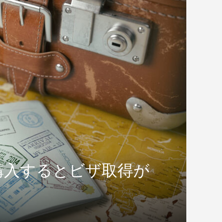
におけるタイ国内
コロナからの脱却 タイ観光省
イルス関連...
10月までにバンコクへの...
購入するとビザ取得が