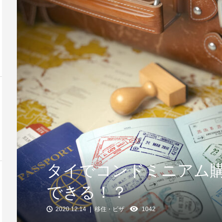
ウィルスの現
タイ政府が国内旅行向け224億
７月1日現在
バーツの補助金を承認
の新型コロナウ
タイでコンドミニアム
できる！？
2020.12.14
移住・ビザ
1042