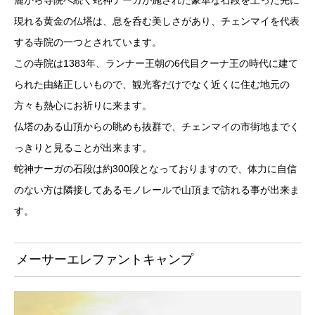
麓から寺院へ続く蛇神ナーガが施された豪華な石段を上った先に
現れる黄金の仏塔は、息を呑む美しさがあり、チェンマイを代表
する寺院の一つとされています。
この寺院は1383年、ランナー王朝の6代目クーナ王の時代に建て
られた由緒正しいもので、観光客だけでなく近くに住む地元の
方々も熱心にお祈りに来ます。
仏塔のある山頂からの眺めも抜群で、チェンマイの市街地までく
っきりと見ることが出来ます。
蛇神ナーガの石段は約300段となっておりますので、体力に自信
のない方は隣接してあるモノレールで山頂まで訪れる事が出来ま
す。
メーサーエレファントキャンプ